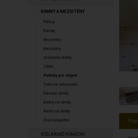
RÁMKY A MEZISTĚNY
Přířezy
Rámky
Mezerníky
Mezistěny
Včelařské drátky
Zděře
Potřeby pro sbíjení
Trafa na zatavování
Děrovač rámků
Bedny na rámky
Kleště na rámky
Úlová přepážka
Pop
VČELAŘSKÉ POMŮCKY