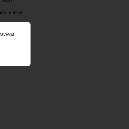
 39x17.
ůžete sbíjet.
zavřena.