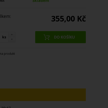
Skladem
ost
lkem:
355,00 Kč
ks
na produkt