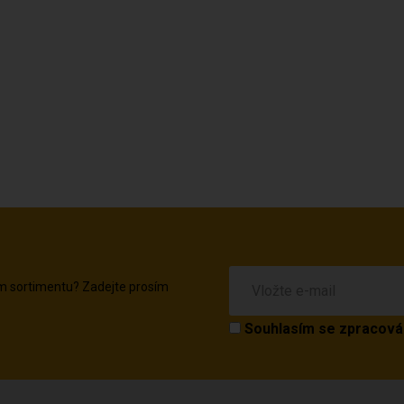
em sortimentu? Zadejte prosím
Souhlasím se
zpracová