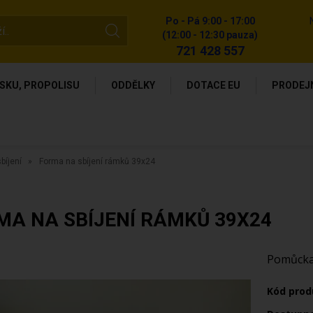
Po - Pá 9:00 - 17:00
(12:00 - 12:30 pauza)
721 428 557
SKU, PROPOLISU
ODDĚLKY
DOTACE EU
PRODEJ
bíjení
Forma na sbíjení rámků 39x24
MA NA SBÍJENÍ RÁMKŮ 39X24
Pomůcka 
Kód prod