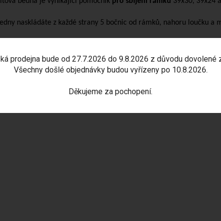
litová bedna je vynikající pomocník
pro sbíjení rámků
39x30, 39x24 a
edny naskládáte z každé strany 5 bočnic od rámků, nahoru loučku a m
ká prodejna bude od 27.7.2026 do 9.8.2026 z důvodu dovolené 
Všechny došlé objednávky budou vyřízeny po 10.8.2026.
Děkujeme za pochopení.