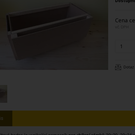
Dostupn
Cena ce
vč. DPH
Dotaz 
is