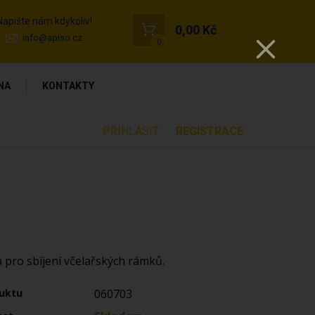
Napište nám kdykoliv!
0,00 Kč
info@apiso.cz
0
NA
KONTAKTY
PŘIHLÁSIT
REGISTRACE
pro sbíjení včelařských rámků.
uktu
060703