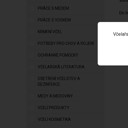
Solo
PRÁCE S MEDEM
Do b
PRÁCE S VOSKEM
KRMENÍ VČEL
Včelařs
POTŘEBY PRO CHOV A ROJENÍ
OCHRANNÉ POMŮCKY
VČELAŘSKÁ LITERATURA
OŠETŘENÍ VČELSTEV A
DEZINFEKCE
MEDY A MEDOVINY
VČELÍ PRODUKTY
VČELÍ KOSMETIKA