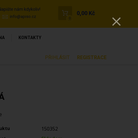
Napište nám kdykoliv!
0,00 Kč
info@apiso.cz
0
NA
KONTAKTY
PŘIHLÁSIT
REGISTRACE
Á
e
uktu
150352