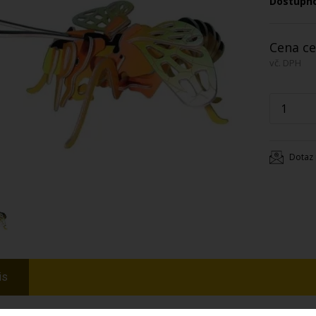
Dostupn
Cena ce
vč. DPH
Dotaz 
is