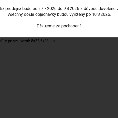
uzzle z dřevěné překližky
je možné opakovaně skládat nebo slepit lep
ká prodejna bude od 27.7.2026 do 9.8.2026 z důvodu dovolené 
á radost nejen dětem, ale i milovníkům včel a přírody.
Všechny došlé objednávky budou vyřízeny po 10.8.2026.
le je je vhodné pro děti 6+
Děkujeme za pochopení.
huje malé části, není vhodné pro děti do 3 let.
ěry po sestavení: 8x22,5x23 cm