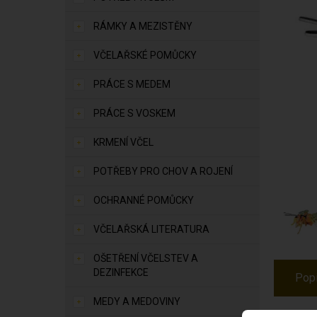
RÁMKY A MEZISTĚNY
VČELAŘSKÉ POMŮCKY
PRÁCE S MEDEM
PRÁCE S VOSKEM
KRMENÍ VČEL
POTŘEBY PRO CHOV A ROJENÍ
OCHRANNÉ POMŮCKY
VČELAŘSKÁ LITERATURA
OŠETŘENÍ VČELSTEV A
DEZINFEKCE
Pop
MEDY A MEDOVINY