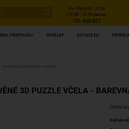
Po - Pá 9:00 - 17:00
(12:00 - 12:30 pauza)
721 428 557
SKU, PROPOLISU
ODDĚLKY
DOTACE EU
PRODEJ
Dřevěné 3D puzzle včela - barevná
VĚNÉ 3D PUZZLE VČELA - BAREVN
Dekorac
Kód prod