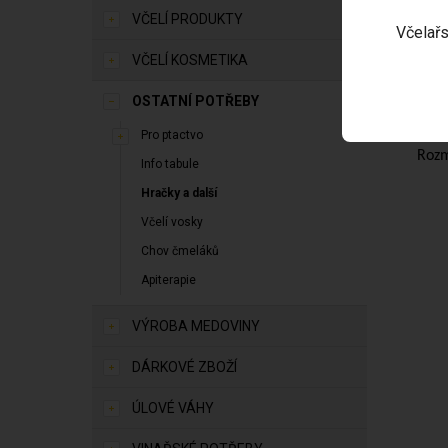
3D p
VČELÍ PRODUKTY
Včelařs
Uděl
VČELÍ KOSMETIKA
Puzz
OSTATNÍ POTŘEBY
Obsa
Pro ptactvo
Rozm
Info tabule
Hračky a další
Včelí vosky
Chov čmeláků
Apiterapie
VÝROBA MEDOVINY
DÁRKOVÉ ZBOŽÍ
ÚLOVÉ VÁHY