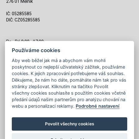
276 01 Mělník
IČ: 05285585
DIČ: CZ05285585
Po - Pá 9:00 - 17:00
(12:00 - 12:30 pauza)
Používáme cookies
721 428 557
Aby web běžel jak má a abychom vám mohli
poskytnout co nejlepší uživatelský zážitek, používáme
Napište nám kdykoliv!
cookies. K jejich zpracování potřebujeme váš souhlas.
info@apiso.cz
Děkujeme, že nám ho dáte, pomáháte nám tak pro vás
stránky zlepšovat. Kliknutím na tlačítko Povolit
všechny cookies souhlasíte s použitím cookies včetně
předání údajů našim partnerům pro analýzu chování na
webu a personalizaci reklamy.
Podrobné nastavení
Povolit všechny cookies