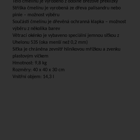
Tělo čmelínu je vyrobeno z odolné březové překližky
Stříška čmelínu je vyrobená ze dřeva palisandru nebo
pinie – možnost výběru
Součástí čmelínu je dřevěná ochranná klapka – možnost
výběru z několika barev
Větrací okénko je vybaveno speciální jemnou síťkou z
Uhelonu 53S (oka menší než 0,2 mm)
Síťka je chráněna zevnitř hliníkovou mřížkou a zvenku
plastovým víčkem
Hmotnost: 9,8 kg
Rozměry: 40 x 40 x 30 cm
Vnitřní objem: 14,3 l