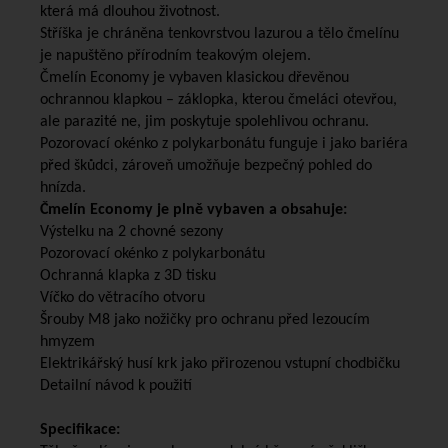
která má dlouhou životnost.
Stříška je chráněna tenkovrstvou lazurou a tělo čmelínu
je napuštěno přírodním teakovým olejem.
Čmelín Economy je vybaven klasickou dřevěnou
ochrannou klapkou – záklopka, kterou čmeláci otevřou,
ale parazité ne, jim poskytuje spolehlivou ochranu.
Pozorovací okénko z polykarbonátu funguje i jako bariéra
před škůdci, zároveň umožňuje bezpečný pohled do
hnízda.
Čmelín Economy je plně vybaven a obsahuje:
Výstelku na 2 chovné sezony
Pozorovací okénko z polykarbonátu
Ochranná klapka z 3D tisku
Víčko do větracího otvoru
Šrouby M8 jako nožičky pro ochranu před lezoucím
hmyzem
Elektrikářský husí krk jako přirozenou vstupní chodbičku
Detailní návod k použití
Specifikace: