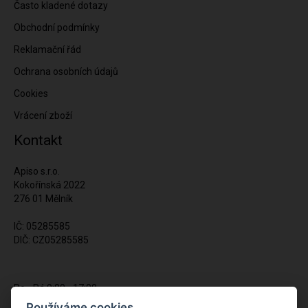
Často kladené dotazy
Obchodní podmínky
Reklamační řád
Ochrana osobních údajů
Cookies
Vrácení zboží
Kontakt
Apiso s.r.o.
Kokořínská 2022
276 01 Mělník
IČ: 05285585
DIČ: CZ05285585
Po - Pá 9:00 - 17:00
(12:00 - 12:30 pauza)
Používáme cookies