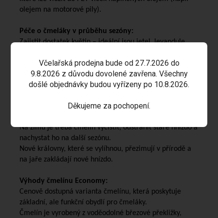
olejem na motorové pily).
Péče o čmeláky v průběhu sezóny:
Zajistit dostatek květin – ideální jsou jetel, levandule,
vrby, ovocné stromy, maliník, slunečnice apod.
Včelařská prodejna bude od 27.7.2026 do
Nabídnout vodu – miska s vodou a kamínky, aby se mohli
9.8.2026 z důvodu dovolené zavřena. Všechny
bezpečně napít.
došlé objednávky budou vyřízeny po 10.8.2026.
Pravidelná kontrola čmelínu, zda není napaden
mravenci nebo jinými škůdci.
Děkujeme za pochopení.
Péče o čmeláky po sezoně:
Kolonie čmeláků obvykle zaniká na konci léta.
Na zimu je třeba čmelín vyčistit, odstranit staré hnízdo a
nachystat ho na další sezónu.
Nové královny, které se vylíhnou, přezimují v přírodě a
na jaře zakládají nové hnízdo.
Výhody čmelínu Economy:
Cenově dostupná varianta čmelínu, která poskytuje
základní, ale funkční obydlí pro čmeláky.
Čmelín je vyrobený z voděodolné březové překližky,