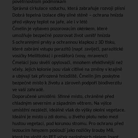
povětrnostním podmínkám
Správná cirkulace vzduchu, která zabraňuje rozvoji plísní
Dobrá tepelná izolace díky silné stěně – ochrana hnízda
před výkyvy teplot na jaře, ale i v létě
Čmelín je vybaven pozorovacím okénkem, které
umožňuje bezpečně pozorovat život uvnitř hnízda
S ochrannými prvky a ochrannou klapkou z 3D tisku,
které zabrání vstupu parazitů (např. zavíječi, parazitické
vosičky Melittobia) i predátorů (vosy, mravenci)
Čmeláci jsou skvělí opylovači, mnohem efektivnější než
včely. Jejich kolonie jsou však citlivé na změny v krajině
a ubývají tak přirozená hnízdiště. Čmelín jim poskytne
bezpečné místo k životu a zároveň podpoří biodiverzitu
ve vaší zahradě.
Doporučené umístění: Stinné místo, chráněné před
chladným severním a západním větrem. Na výšce
umístění nezáleží, ideálně však do výšky okolní vegetace.
Ideální je místo u zdi domu, u živého plotu nebo mezi
hustou vegetací, pod korunou stromu. Pro ochranu před
lezoucím hmyzem poslouží jako nožičky šrouby M8,
které lze vložit do PET víček naplněných olejem (např.