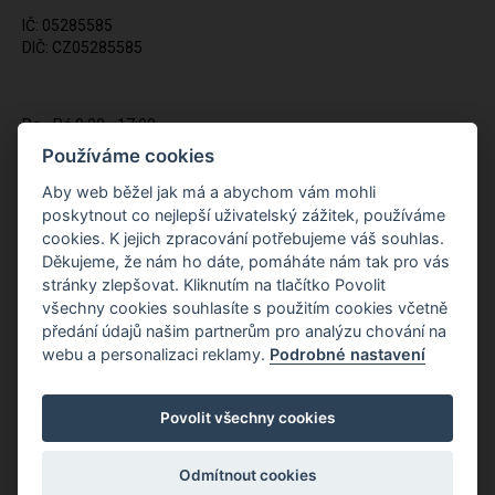
IČ: 05285585
DIČ: CZ05285585
Po - Pá 9:00 - 17:00
(12:00 - 12:30 pauza)
Používáme cookies
721 428 557
Aby web běžel jak má a abychom vám mohli
poskytnout co nejlepší uživatelský zážitek, používáme
Napište nám kdykoliv!
cookies. K jejich zpracování potřebujeme váš souhlas.
info@apiso.cz
Děkujeme, že nám ho dáte, pomáháte nám tak pro vás
stránky zlepšovat. Kliknutím na tlačítko Povolit
všechny cookies souhlasíte s použitím cookies včetně
předání údajů našim partnerům pro analýzu chování na
webu a personalizaci reklamy.
Podrobné nastavení
Povolit všechny cookies
Odmítnout cookies
Copyright © Novy Web s.r.o. 2026