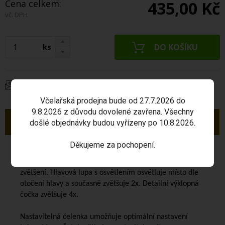
Cena celkem:
435,00 Kč
vč. DPH
ks
Dotaz na produkt
Včelařská prodejna bude od 27.7.2026 do
9.8.2026 z důvodu dovolené zavřena. Všechny
Popis
došlé objednávky budou vyřízeny po 10.8.2026.
Děkujeme za pochopení.
Čelová lupa s osvětlením
slouží včelařům, kteří mají při
práci málo světla a současně potřebují při drobné práci
zvětšení. Hlavová lupa s osvětlením osvětluje místo dle
otočení hlavy a současně zvětšuje 2x. Detailní výklopná
čočka zvětšuje 4x.
Nastavitelná čelenka umožňuje optimální nastavení