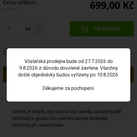
Cena celkem:
699,00 Kč
vč. DPH
ks
Dotaz na produkt
Včelařská prodejna bude od 27.7.2026 do
9.8.2026 z důvodu dovolené zavřena. Všechny
Popis
došlé objednávky budou vyřízeny po 10.8.2026.
Děkujeme za pochopení.
Cedník dvojitý NEREZ vypouklý s oušky
je určený pro
cezení medu.
Cedník je dvojitý, kdy vrchní část cedníku zachytí hrubší
nečistoty a spodní část cedníku zachytí drobnější
nečistoty při cezení medu.