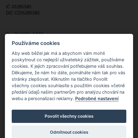
IČ: 05285585
DIČ: CZ05285585
Po - Pá 9:00 - 17:00
(12:00 - 12:30 pauza)
Používáme cookies
721 428 557
Aby web běžel jak má a abychom vám mohli
poskytnout co nejlepší uživatelský zážitek, používáme
Napište nám kdykoliv!
cookies. K jejich zpracování potřebujeme váš souhlas.
info@apiso.cz
Děkujeme, že nám ho dáte, pomáháte nám tak pro vás
stránky zlepšovat. Kliknutím na tlačítko Povolit
všechny cookies souhlasíte s použitím cookies včetně
předání údajů našim partnerům pro analýzu chování na
webu a personalizaci reklamy.
Podrobné nastavení
Povolit všechny cookies
Odmítnout cookies
Copyright © Novy Web s.r.o. 2026