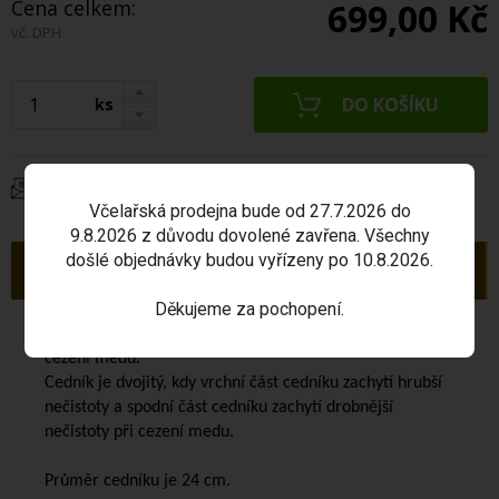
Cena celkem:
699,00 Kč
vč. DPH
ks
Dotaz na produkt
Včelařská prodejna bude od 27.7.2026 do
9.8.2026 z důvodu dovolené zavřena. Všechny
došlé objednávky budou vyřízeny po 10.8.2026.
Popis
Děkujeme za pochopení.
Cedník dvojitý NEREZ vypouklý nízký
je určený pro
cezení medu.
Cedník je dvojitý, kdy vrchní část cedníku zachytí hrubší
nečistoty a spodní část cedníku zachytí drobnější
nečistoty při cezení medu.
Průměr cedníku je 24 cm.