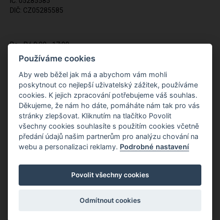
IČ: 05285585
DIČ: CZ05285585
Po - Pá 9:00 - 17:00
(12:00 - 12:30 pauza)
Používáme cookies
721 428 557
Aby web běžel jak má a abychom vám mohli
poskytnout co nejlepší uživatelský zážitek, používáme
Napište nám kdykoliv!
cookies. K jejich zpracování potřebujeme váš souhlas.
info@apiso.cz
Děkujeme, že nám ho dáte, pomáháte nám tak pro vás
stránky zlepšovat. Kliknutím na tlačítko Povolit
všechny cookies souhlasíte s použitím cookies včetně
předání údajů našim partnerům pro analýzu chování na
webu a personalizaci reklamy.
Podrobné nastavení
Povolit všechny cookies
Odmítnout cookies
Copyright © Novy Web s.r.o. 2026