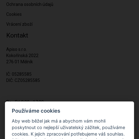
Ochrana osobních údajů
Cookies
Vrácení zboží
Kontakt
Apiso s.r.o.
Kokořínská 2022
276 01 Mělník
IČ: 05285585
DIČ: CZ05285585
Po - Pá 9:00 - 17:00
(12:00 - 12:30 pauza)
Používáme cookies
721 428 557
Aby web běžel jak má a abychom vám mohli
poskytnout co nejlepší uživatelský zážitek, používáme
Napište nám kdykoliv!
cookies. K jejich zpracování potřebujeme váš souhlas.