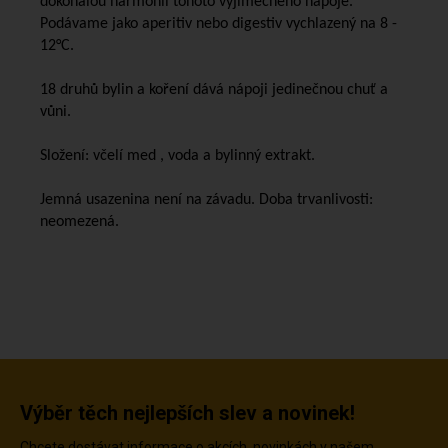
dokonalou harmonii tohoto vyjímečného nápoje.
Podávame jako aperitiv nebo digestiv vychlazený na 8 -
12°C.
18 druhů bylin a koření dává nápoji jedinečnou chuť a
vůni.
Složení: včelí med , voda a bylinný extrakt.
Jemná usazenina není na závadu. Doba trvanlivosti:
neomezená.
Výběr těch nejlepších slev a novinek!
Chcete dostávat informace o akcích, novinkách v našem