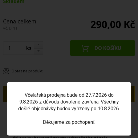
Skladem
Cena celkem:
290,00 Kč
vč. DPH
ks
Dotaz na produkt
Popis
Včelařská prodejna bude od 27.7.2026 do
9.8.2026 z důvodu dovolené zavřena. Všechny
došlé objednávky budou vyřízeny po 10.8.2026.
Aperitivní nápoj
vyrobený na bázi medoviny obohacený
směsí léčivých bylin.
Děkujeme za pochopení.
Lahodná chuť medu a jemná hořkost bylin vytváří