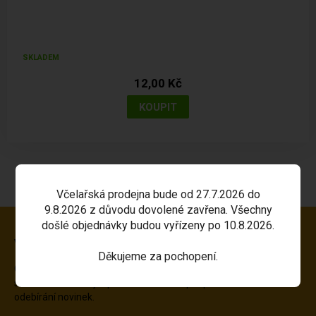
SKLADEM
12,00 Kč
Včelařská prodejna bude od 27.7.2026 do
9.8.2026 z důvodu dovolené zavřena. Všechny
došlé objednávky budou vyřízeny po 10.8.2026.
Výběr těch nejlepších slev a novinek!
Děkujeme za pochopení.
Chcete dostávat informace o akcích, novinkách v našem
sortimentu? Zadejte prosím Váš email pro přihlášení o
odebírání novinek.