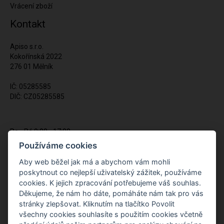
Vrácení zboží
Kontakt
Apiso s.r.o.
Kokořínská 2022
276 01 Mělník
IČ: 05285585
DIČ: CZ05285585
Po - Pá 9:00 - 17:00
(12:00 - 12:30 pauza)
Používáme cookies
721 428 557
Aby web běžel jak má a abychom vám mohli
poskytnout co nejlepší uživatelský zážitek, používáme
Napište nám kdykoliv!
cookies. K jejich zpracování potřebujeme váš souhlas.
info@apiso.cz
Děkujeme, že nám ho dáte, pomáháte nám tak pro vás
stránky zlepšovat. Kliknutím na tlačítko Povolit
všechny cookies souhlasíte s použitím cookies včetně